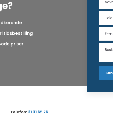
ge?
Udkørende
ri tidsbestilling
ode priser
Telefon:
31 31 65 76