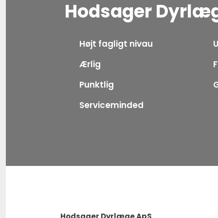
​Hodsager Dyrlæ
Højt fagligt nivau
Ærlig
F
Punktlig
G
Serviceminded
Hodsager Dyrlæge ApS​