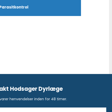
Parasitkontrol
akt Hodsager Dyrlæge
varer henvendelser inden for 48 timer.