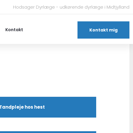
​​Hodsager Dyrlæge - udkørende dyrlæge i Midtjylland
Kontakt
Kontakt mig
​Tandpleje hos hest​